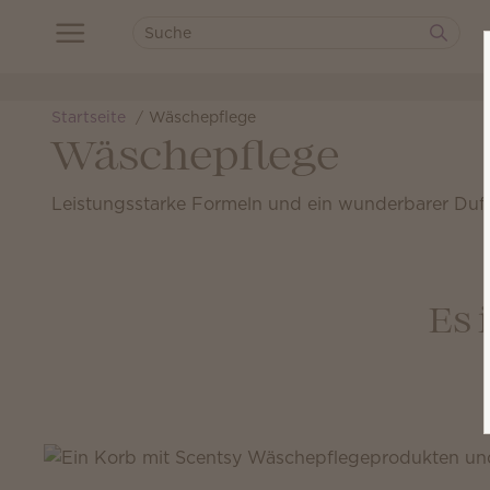
Startseite
Wäschepflege
Wäschepflege
Leistungsstarke Formeln und ein wunderbarer Duft
Es 