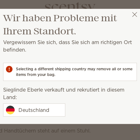
Wir haben Probleme mit
Sieglinde Eberle
Party auswählen
Ihrem Standort.
Vergewissern Sie sich, dass Sie sich am richtigen Ort
befinden.
 sind das Geheimnis für saubere, frische und unwiderste
Selecting a different shipping country may remove all or some
Textilerfrischer
items from your bag.
Scentsy Suds
Wäscheduft
Sieglinde Eberle verkauft und rekrutiert in diesem
Unsere Scentsy
ist Waschtag
Land:
Wäschepflegeprodukte werd
besten zusammen verwendet, 
Deutschland
einen lang anhaltenden Duf
sorgen.