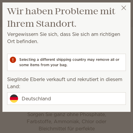
Warenkorb a
Wir haben Probleme mit
Wunschliste
Ihrem Standort.
Sieglinde Eberle
Party auswählen
Startseite
Reinigung
Vergewissern Sie sich, dass Sie sich am richtigen
Reinigung
Ort befinden.
Für die tägliche Reinigung, die Tiefenreinigung und
alles dazwischen.
Selecting a different shipping country may remove all or
some items from your bag.
Badreiniger
Sprühreiniger
Sieglinde Eberle verkauft und rekrutiert in diesem
Land:
Vollendete Sauberkeit
Deutschland
Sorgen Sie ganz ohne Phosphate,
Farbstoffe, Ammoniak, Chlor oder
Bleichmittel für perfekte